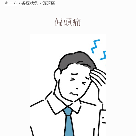
ホーム
各症状例
›
›
偏頭痛
偏頭痛