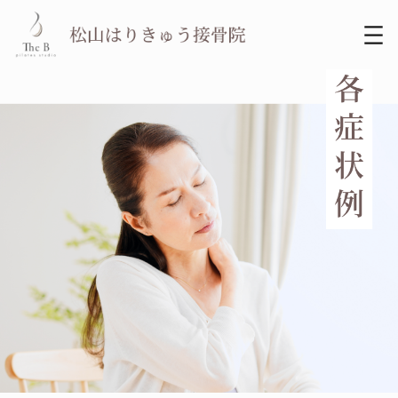
内
容
を
ス
キ
ッ
プ