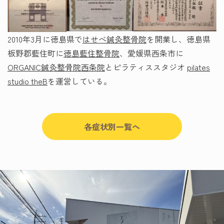
2010年3月に徳島県で
はせべ鍼灸整骨院
を開業し、徳島県
板野郡藍住町に
徳島藍住整骨院
、愛媛県西条市に
ORGANIC鍼灸整骨院西条院
とピラティススタジオ
pilates
studio theB
を運営している。
各症状別一覧へ