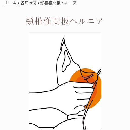
ホーム
各症状例
›
›
頸椎椎間板ヘルニア
頸椎椎間板ヘルニア