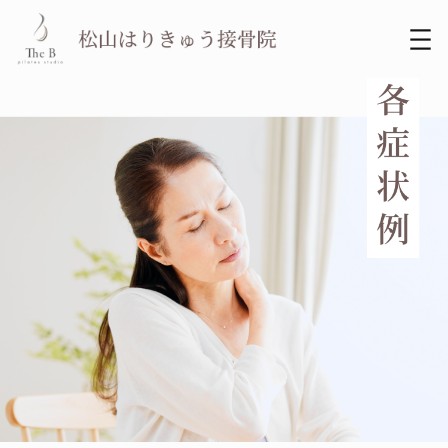
内
容
を
ス
キ
ッ
プ